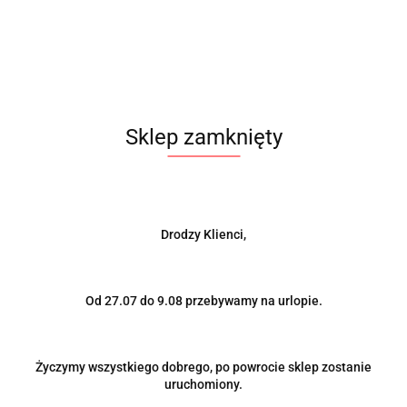
Brak towaru
2913.00
Do przechowalni
Sklep zamknięty
Powiadom gdy produkt będzie dostępny
Wysyłka w ciągu
na zamówienie
Cena przesyłki
0
Drodzy Klienci,
Dostępność
0
szt.
Od 27.07 do 9.08 przebywamy na urlopie.
Wyślij
Życzymy wszystkiego dobrego, po powrocie sklep zostanie
uruchomiony.