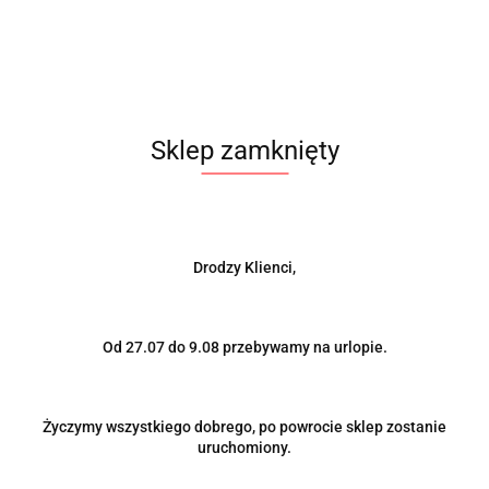
Downpipe AUDI TT 8N 1.8T 180KM FWD RBS
TECHNOLOGY
590.00
-6%
556.00
Sklep zamknięty
BESTSELLER
Drodzy Klienci,
Od 27.07 do 9.08 przebywamy na urlopie.
Życzymy wszystkiego dobrego, po powrocie sklep zostanie
uruchomiony.