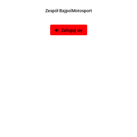
Zespół BajpolMotosport
Zaloguj się
Downpipe SEAT ALTEA XL 2.0TFSI
785.00
BESTSELLER