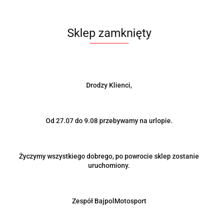
Sklep zamknięty
Drodzy Klienci,
Od 27.07 do 9.08 przebywamy na urlopie.
Produkt niedostępny
Życzymy wszystkiego dobrego, po powrocie sklep zostanie
Uniwersalne lotki dokładki progów splittery 480mm
uruchomiony.
83.00
Zespół BajpolMotosport