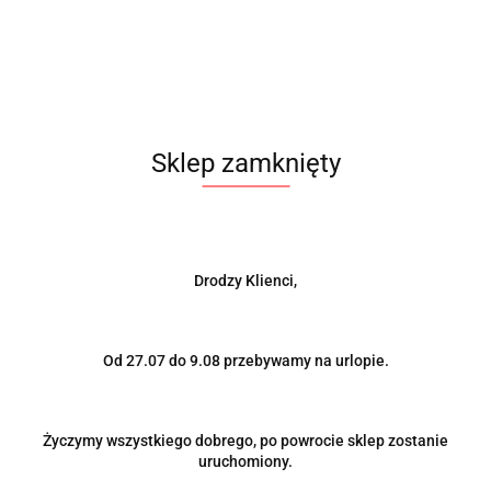
Produkt niedostępny
Naba kierownicy BMW 3 E36 Turboworks
Sklep zamknięty
165.00
PROMOCJA
Drodzy Klienci,
Od 27.07 do 9.08 przebywamy na urlopie.
Życzymy wszystkiego dobrego, po powrocie sklep zostanie
uruchomiony.