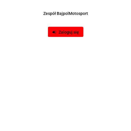
Zespół BajpolMotosport
Zaloguj się
Produkt niedostępny
Naba kierownicy BMW 3 E46 HUB Sports
99.00
-14%
85.00