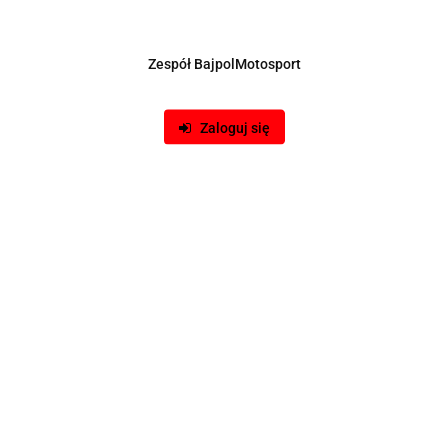
2380.00
Zespół BajpolMotosport
Zaloguj się
Zapisz się do Newslettera
I bądź na bieżąco ze wszystkimi nowościami!
Dane adresowe