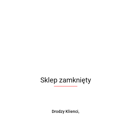
Sklep zamknięty
Śrubki podpory wałka Honda B-seria JDM PASSWORD red
Drodzy Klienci,
4 szt.
19.00