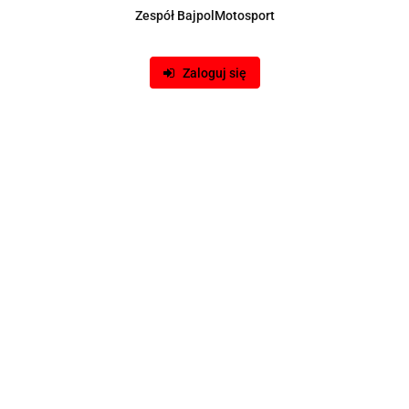
Zespół BajpolMotosport
Zaloguj się