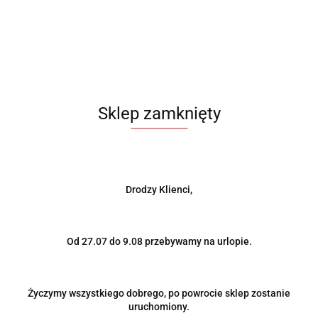
Produkt niedostępny
Plecak OMP Racing oryginał
Sklep zamknięty
219.00
-21%
173.00
Drodzy Klienci,
Od 27.07 do 9.08 przebywamy na urlopie.
Życzymy wszystkiego dobrego, po powrocie sklep zostanie
uruchomiony.