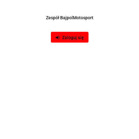
Zespół BajpolMotosport
Zaloguj się
Produkt niedostępny
Plecak Slide szelki czarne
140.00