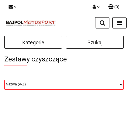
(
0
)
Zaloguj się
Zarejestruj się
Dodaj zgłoszenie
Kategorie
Szukaj
Zestawy czyszczące