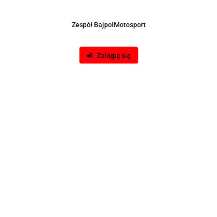
Zespół BajpolMotosport
Zaloguj się
Produkt niedostępny
Obudowa akumulatora skrzynka 330x190x200
105.00