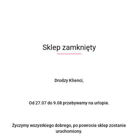
Produkt niedostępny
Obudowa akumulatora skrzynka 282x184x260
Sklep zamknięty
97.00
Drodzy Klienci,
Od 27.07 do 9.08 przebywamy na urlopie.
Życzymy wszystkiego dobrego, po powrocie sklep zostanie
uruchomiony.