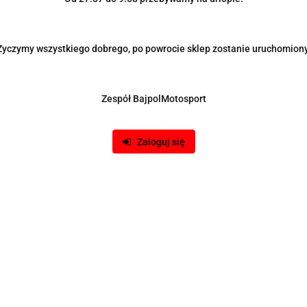
Państwo
Miasto
Życzymy wszystkiego dobrego, po powrocie sklep zostanie uruchomiony
Ulica i nr domu
Zespół BajpolMotosport
Kod pocztowy
Zaloguj się
Rejestracja