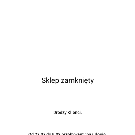
wywanie i przetwarzanie moich danych osobowych przez firmę Bajpol s
ciach w sklepie
Rejestracja
źniejszym czasie (przy składaniu zamówienia).
ylko dane firmy. W takiej sytuacji opcjonalnie można podać swoje imię i
Sklep zamknięty
wysyłek
Dane fir
Nazwa firmy
Drodzy Klienci,
NIP
Od 27.07 do 9.08 przebywamy na urlopie.