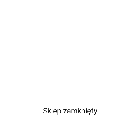
zmiany biegów EPMAN
Kolektor pomp paliwa 2w1 bl
 JDM M8 M10 M12
ome
-6%
80.00
Sklep zamknięty