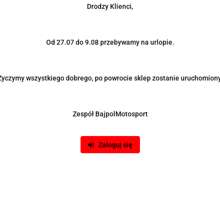
Drodzy Klienci,
Od 27.07 do 9.08 przebywamy na urlopie.
Życzymy wszystkiego dobrego, po powrocie sklep zostanie uruchomiony
Zespół BajpolMotosport
uick Release Epman red
Naba Quick Release Epman t
Zaloguj się
-13%
104.00
-13%
90.00
PROMOCJA