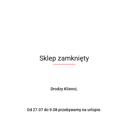
Nakrętki JBR 50mm M12 x 1.5 purple FORD / HONDA /
MAZDA / MITSUBISHI / TOYOTA / LEXUS / VOLVO
98.00
-13%
Sklep zamknięty
85.00
Drodzy Klienci,
Od 27.07 do 9.08 przebywamy na urlopie.