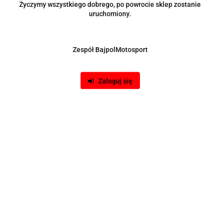
Życzymy wszystkiego dobrego, po powrocie sklep zostanie
uruchomiony.
Zespół BajpolMotosport
Zaloguj się
Nakrętki JBR 60mm M12 x 1.25 purple SUZUKI / SUBARU /
NISSAN
98.00
-13%
85.00