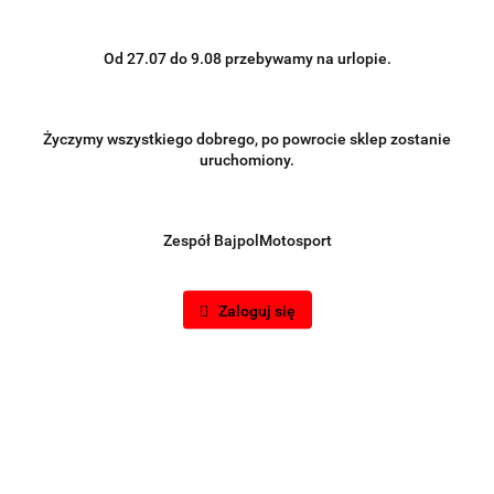
Od 27.07 do 9.08 przebywamy na urlopie.
VISION
Symbol:
86993
Życzymy wszystkiego dobrego, po powrocie sklep zostanie
uruchomiony.
Brak towaru
45.00
-31%
Zespół BajpolMotosport
31.00
Zaloguj się
Do przechowalni
Powiadom gdy produkt będzie dostępny
Wysyłka w ciągu
48 godzin
Cena przesyłki
21