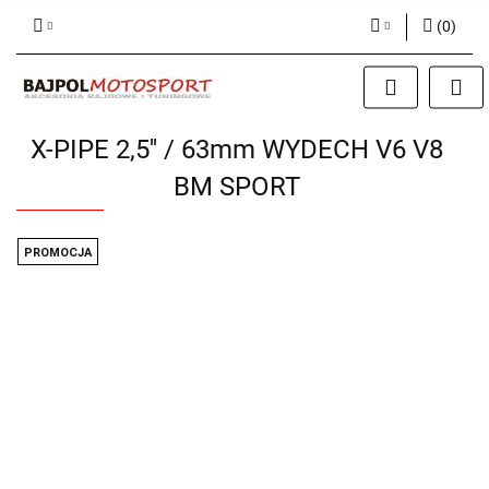
(
0
)
Zaloguj się
Zarejestruj się
X-PIPE 2,5'' / 63mm WYDECH V6 V8
Dodaj zgłoszenie
BM SPORT
PROMOCJA