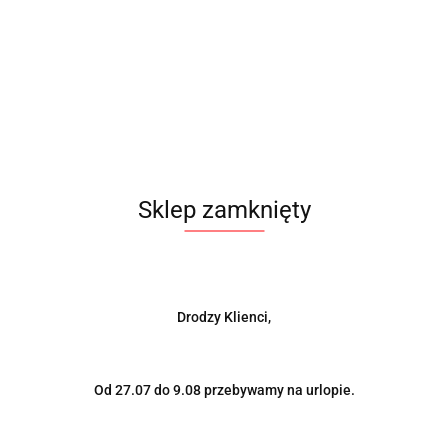
Kolor pasów TAKATA
2147.00
szt.
Do koszyka
Do przechowalni
Sklep zamknięty
Wysyłka w ciągu
48 godzin
Cena przesyłki
0
Dostępność
4
szt.
Drodzy Klienci,
Od 27.07 do 9.08 przebywamy na urlopie.
Wyślij