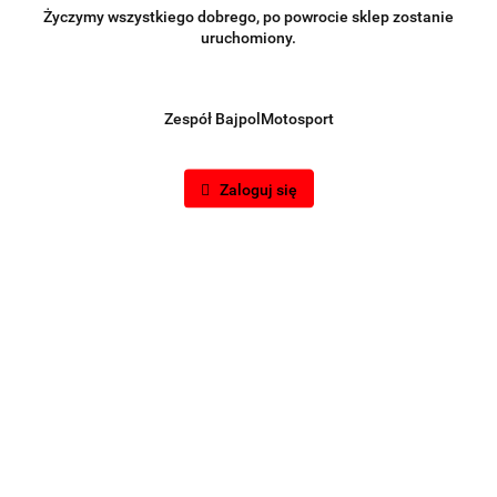
Życzymy wszystkiego dobrego, po powrocie sklep zostanie
uruchomiony.
Symbol:
PP-KW-153
Zespół BajpolMotosport
Brak towaru
Zaloguj się
2158.00
Do przechowalni
Powiadom gdy produkt będzie dostępny
Wysyłka w ciągu
48 godzin
Cena przesyłki
0
Dostępność
0
szt.