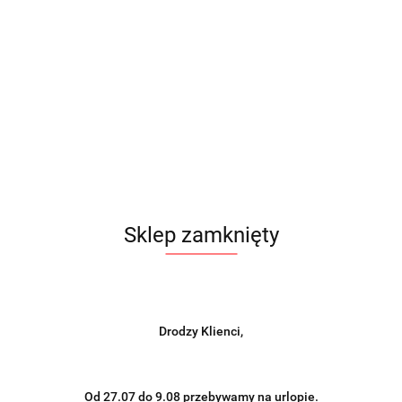
199.00
-7%
185.00
szt.
Do koszyka
Do przechowalni
Wysyłka w ciągu
48 godzin
Sklep zamknięty
Cena przesyłki
21
Dostępność
1
szt.
Drodzy Klienci,
Wyślij
Od 27.07 do 9.08 przebywamy na urlopie.