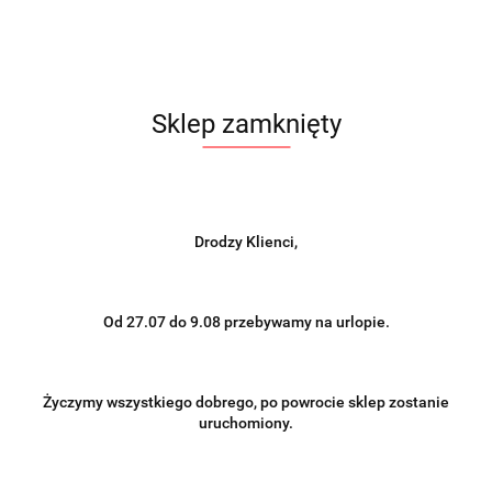
szt.
Do koszyka
Do przechowalni
Sklep zamknięty
Wysyłka w ciągu
Dostępny na zamówienie
Cena przesyłki
0
Dostępność
2
szt.
Drodzy Klienci,
Od 27.07 do 9.08 przebywamy na urlopie.
Wyślij
Opis
Życzymy wszystkiego dobrego, po powrocie sklep zostanie
uruchomiony.
Informacje