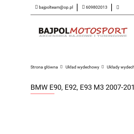
bajpolteam@op.pl
609802013
Kategorie
SA
Kontakt
Kategorie
SAMOCHODY
Informacje
Strona główna
Układ wydechowy
Układy wydec
BMW E90, E92, E93 M3 2007-20