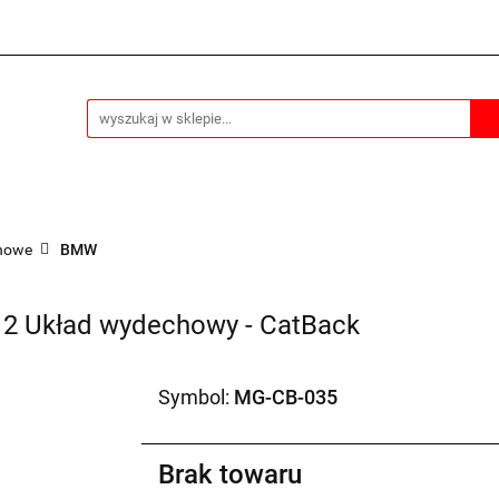
MOCHODY
Informacje
Płatności
Wysyłka
Sk
Płatności
Wysyłka
Sklep stacjonarny
Kontakt
howe
BMW
12 Układ wydechowy - CatBack
Symbol:
MG-CB-035
Brak towaru