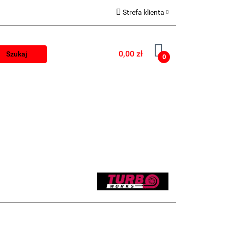
Strefa klienta
lep stacjonarny
Zaloguj się
0,00 zł
Zarejestruj się
0
Dodaj zgłoszenie